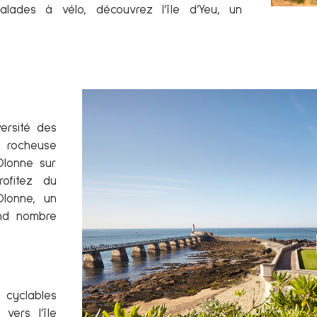
lades à vélo, découvrez l’île d’Yeu, un
ersité des
e rocheuse
Olonne sur
rofitez du
Olonne, un
and nombre
 cyclables
vers l’île