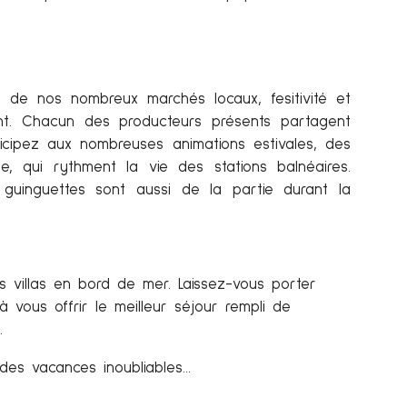
 de nos nombreux marchés locaux, fesitivité et
ent. Chacun des producteurs présents partagent
rticipez aux nombreuses animations estivales, des
e, qui rythment la vie des stations balnéaires.
 guinguettes sont aussi de la partie durant la
Marché Brétignolles sur Mer
s villas en bord de mer. Laissez-vous porter
 vous offrir le meilleur séjour rempli de
.
 des vacances inoubliables…