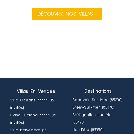
DÉCOUVRIR NOS VILLAS !
Destinations
Villas En Vendée
Beauvoir Sur Mer (85230)
Villa Océans ***** (15
Brem-Sur-Mer (85470)
invités)
Brétignolles-sur-Mer
Casa Luciana ***** (15
(85470)
invités)
Île-d’Yeu (85350)
Villa Belvédère (15