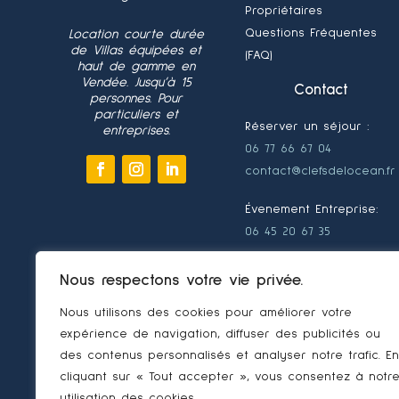
Propriétaires
Questions Fréquentes
Location courte durée
de Villas équipées et
(FAQ)
haut de gamme en
Vendée. Jusqu’à 15
Contact
personnes. Pour
particuliers et
Réserver un séjour :
entreprises.
06 77 66 67 04
contact@clefsdelocean.fr
Évenement Entreprise:
06 45 20 67 35
Séminaire｜Team building
Nous respectons votre vie privée.
｜Comité de Direction –
Codir｜Séjour Inventive
Nous utilisons des cookies pour améliorer votre
｜Journée d’étude｜
expérience de navigation, diffuser des publicités ou
Réunion ｜Sponsors
des contenus personnalisés et analyser notre trafic. En
Vendée Globe
cliquant sur « Tout accepter », vous consentez à notr
utilisation des cookies.