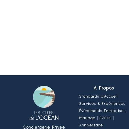
A Propos
Standards d’Accueil
Services & Expériences
Évènements Entreprises
Mariage
｜EVG/JF
｜
Anniversaire
Conciergerie Privée