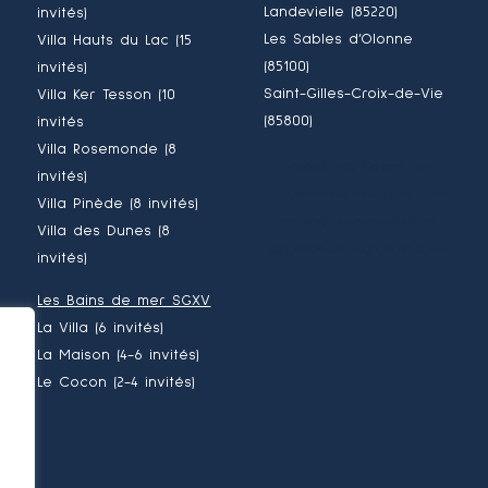
Landevielle (85220)
invités)
Les Sables d’Olonne
Villa Hauts du Lac (15
(85100)
invités)
Saint-Gilles-Croix-de-Vie
Villa Ker Tesson (10
(85800)
invités
Villa Rosemonde (8
Meilleur Prix Garanti : en
invités)
moyenne 15% moins cher que
Villa Pinède (8 invités)
les sites de réservation et
Villa des Dunes (8
d’agence de voyage en ligne.
invités)
Les Bains de mer SGXV
La Villa (6 invités)
La Maison (4-6 invités)
Le Cocon (2-4 invités)
e