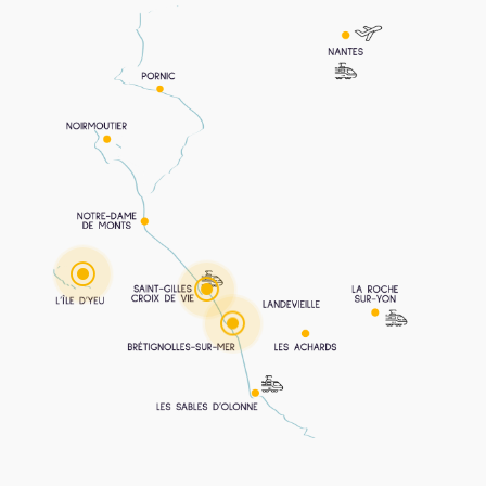
\
\
\