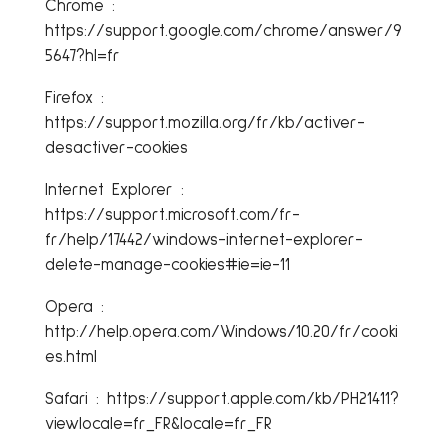
Chrome :
https://support.google.com/chrome/answer/9
5647?hl=fr
Firefox :
https://support.mozilla.org/fr/kb/activer-
desactiver-cookies
Internet Explorer :
https://support.microsoft.com/fr-
fr/help/17442/windows-internet-explorer-
delete-manage-cookies#ie=ie-11
Opera :
http://help.opera.com/Windows/10.20/fr/cooki
es.html
Safari : https://support.apple.com/kb/PH21411?
viewlocale=fr_FR&locale=fr_FR