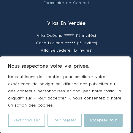
Formulaire de Contact
Villas En Vendée
Villa Océans ***** (15 invités)
Casa Luciana ***** (15 invités)
Villa Belvédère (15 invités)
Villa Hauts du Lac (15 invités)
Villa Ker Tesson (10 invités
Nous respectons votre vie privée.
Villa Rosemonde (8 invités)
Nous utilisons des cookies pour améliorer votre
Villa Pinède (8 invités)
expérience de navigation, diffuser des publicités ou
Villa des Dunes (8 invités)
des contenus personnalisés et analyser notre trafic. En
cliquant sur « Tout accepter », vous consentez à notre
Les Bains de mer SGXV
utilisation des cookies.
La Villa (6 invités)
La Maison (4-6 invités)
Personnaliser
Tout rejeter
Accepter tout
Le Cocon (2-4 invités)