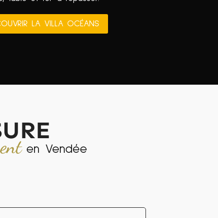
OUVRIR LA VILLA OCÉANS
SURE
ment
en Vendée