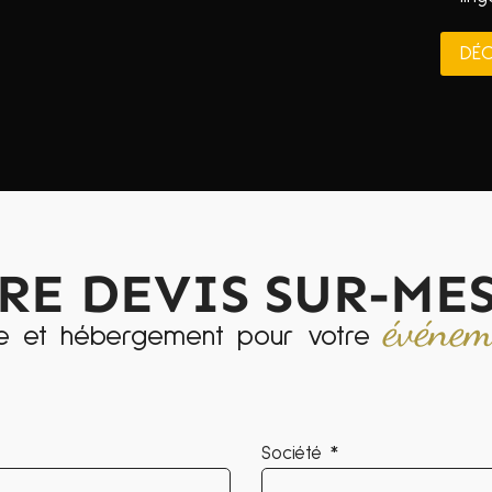
DÉC
RE DEVIS SUR-ME
événe
lle et hébergement pour votre
Société *