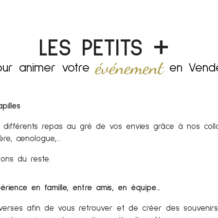
+
LES PETITS
événement
ur animer votre
en Vend
pilles
différents repas au gré de vos envies grâce à nos coll
mère, œnologue,…
pons du reste.
périence en famille, entre amis, en équipe…
diverses afin de vous retrouver et de créer des souveni