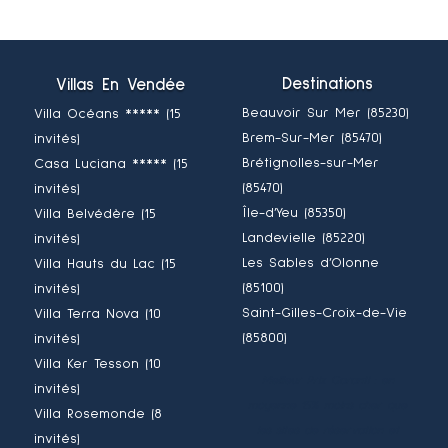
Destinations
Villas En Vendée
Beauvoir Sur Mer (85230)
Villa Océans ***** (15
Brem-Sur-Mer (85470)
invités)
Brétignolles-sur-Mer
Casa Luciana ***** (15
(85470)
invités)
Île-d’Yeu (85350)
Villa Belvédère (15
Landevielle (85220)
invités)
Les Sables d’Olonne
Villa Hauts du Lac (15
(85100)
invités)
Saint-Gilles-Croix-de-Vie
Villa Terra Nova (10
(85800)
invités)
Villa Ker Tesson (10
Meilleur Prix Garanti : en
invités)
moyenne 15% moins cher que
Villa Rosemonde (8
les sites de réservation et
invités)