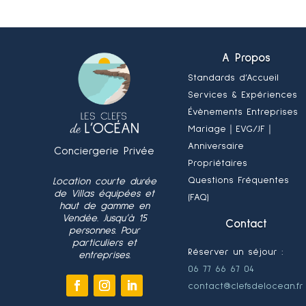
A Propos
Standards d’Accueil
Services & Expériences
Évènements Entreprises
Mariage
｜EVG/JF
｜
Anniversaire
Conciergerie Privée
Propriétaires
Questions Fréquentes
Location courte durée
de Villas équipées et
(FAQ)
haut de gamme en
Vendée. Jusqu’à 15
Contact
personnes. Pour
particuliers et
Réserver un séjour :
entreprises.
06 77 66 67 04
contact@clefsdelocean.fr