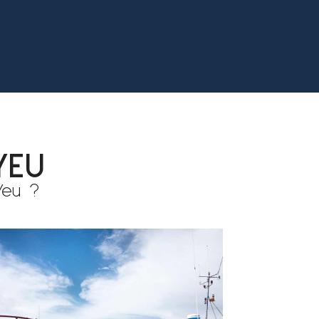
YEU
Yeu
?