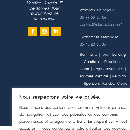
Vendée. Jusqu’à 15
personnes. Pour
Réserver un séjour :
particuliers et
06 77 66 67 04
entreprises.
contact@clefsdelocean.fr
Évenement Entreprise:
06 45 20 67 35
Séminaire｜Team building
｜Comité de Direction –
Codir｜Séjour Inventive ｜
Journée d’étude｜Réunion
｜Sponsors Vendée Globe
Formulaire de Contact
Nous respectons votre vie privée.
Nous utilisons des cookies pour améliorer votre expérience
Co
de navigation, diffuser des publicités ou des contenus
personnalisés et analyser notre trafic. En cliquant sur « Tout
accepter », vous consentez à notre utilisation des cookies.