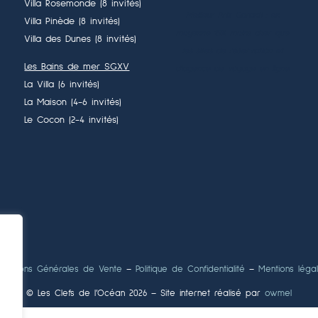
Villa Rosemonde (8 invités)
Meilleur Prix Garanti : en
Villa Pinède (8 invités)
moyenne 15% moins cher que
Villa des Dunes (8 invités)
les sites de réservation et
Les Bains de mer SGXV
d’agence de voyage en ligne.
La Villa (6 invités)
La Maison (4-6 invités)
Le Cocon (2-4 invités)
nditions Générales de Vente
–
Politique de Confidentialité
–
Mentions léga
© Les Clefs de l’Océan 2026
– Site internet réalisé par
owmel