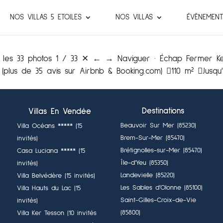
NOS VILLAS 5 ETOILES
NOS VILLAS
ÉVÈNEMENT
Voir les 33 photos 1 / 33 ✕ ← → Naviguer · Échap Fermer K
(plus de 35 avis sur Airbnb & Booking.com) 110 m² Jusqu'à
Destinations
Villas En Vendée
Beauvoir Sur Mer (85230)
Villa Océans ***** (15
Brem-Sur-Mer (85470)
invités)
Brétignolles-sur-Mer (85470)
Casa Luciana ***** (15
Île-d’Yeu (85350)
invités)
Landevielle (85220)
Villa Belvédère (15 invités)
Les Sables d’Olonne (85100)
Villa Hauts du Lac (15
Saint-Gilles-Croix-de-Vie
invités)
(85800)
Villa Ker Tesson (10 invités