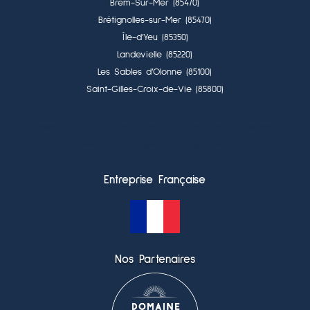
Brem-Sur-Mer (85470)
Brétignolles-sur-Mer (85470)
Île-d’Yeu (85350)
Landevielle (85220)
Les Sables d’Olonne (85100)
Saint-Gilles-Croix-de-Vie (85800)
Meilleur Prix Garanti : en moyenne 15% moins cher que les sites
de réservation et d’agence de voyage en ligne.
Entreprise Française
Nos Partenaires