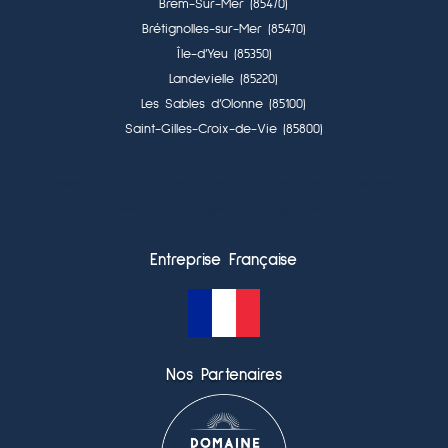
Brem-Sur-Mer (85470)
Brétignolles-sur-Mer (85470)
Île-d’Yeu (85350)
Landevielle (85220)
Les Sables d’Olonne (85100)
Saint-Gilles-Croix-de-Vie (85800)
Meilleur Prix Garanti : en moyenne 15% moins cher que les sites
de réservation et d’agence de voyage en ligne.
Entreprise Française
Nos Partenaires