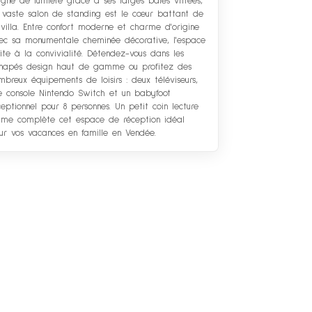
igné de lumière grâce à ses larges baies vitrées,
 vaste salon de standing est le cœur battant de
 villa. Entre confort moderne et charme d'origine
ec sa monumentale cheminée décorative, l'espace
vite à la convivialité. Détendez-vous dans les
napés design haut de gamme ou profitez des
mbreux équipements de loisirs : deux téléviseurs,
e console Nintendo Switch et un babyfoot
ceptionnel pour 8 personnes. Un petit coin lecture
time complète cet espace de réception idéal
ur vos vacances en famille en Vendée.