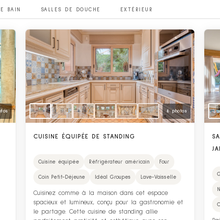
DE BAIN
SALLES DE DOUCHE
EXTÉRIEUR
otos
6 photos
&
CUISINE ÉQUIPÉE DE STANDING
SA
JA
Cuisine équipée
Réfrigérateur américain
Four
G
Coin Petit-Déjeune
Idéal Groupes
Lave-Vaisselle
N
Cuisinez comme à la maison dans cet espace
spacieux et lumineux, conçu pour la gastronomie et
C
le partage. Cette cuisine de standing allie