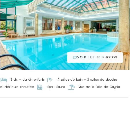
VOIR LES 80 PHOTOS


6 ch. + dortoir enfants
4 salles de bain + 2 salles de douche


ine intérieure chauffée
Spa · Sauna
Vue sur la Baie de Cayola