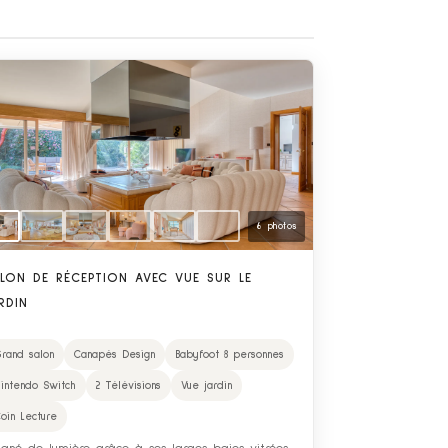
6 photos
LON DE RÉCEPTION AVEC VUE SUR LE
RDIN
rand salon
Canapés Design
Babyfoot 8 personnes
intendo Switch
2 Télévisions
Vue jardin
oin Lecture