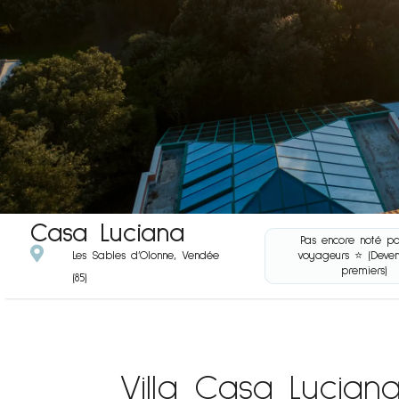
Casa Luciana
Pas encore noté p

Les Sables d’Olonne, Vendée
voyageurs ⭐️ (Deven
premiers)
(85)
Villa Casa Lucian