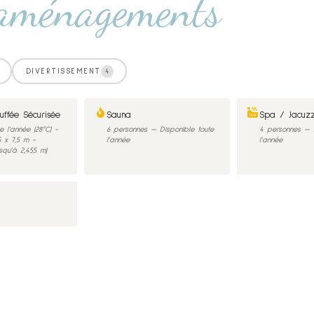
aménagements
DIVERTISSEMENT
4
uffée Sécurisée
Sauna
Spa / Jacuzz
e l'année (28°C) -
6 personnes — Disponible toute
4 personnes — D
5 x 7,5 m -
l'année
l'année
squ'à 2,455 m)