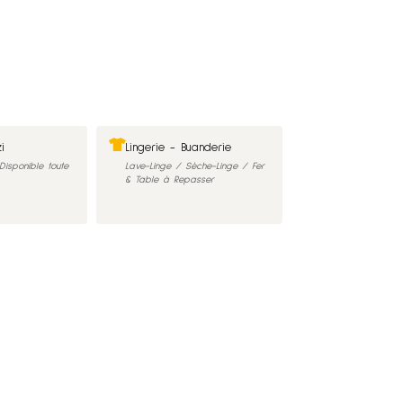
i
Lingerie - Buanderie
isponible toute
Lave-Linge / Sèche-Linge / Fer
& Table à Repasser