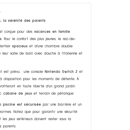
s
, la sérénité des parents
est conçue pour des
vacances en famille
e
. Pour le confort des plus jeunes, le rez-de-
dortoir spacieux
et d’une chambre double
leur salle de bain avec douche à l’italienne et
ut est prévu : une console
Nintendo Switch 2
et
à disposition pour les moments de détente. À
 profiteront en toute liberté d’un grand jardin
ec
cabane de jeux
et terrain de pétanque.
la
piscine est sécurisée
par une barrière et un
normes. Notez que pour garantir une sécurité
 les jeux extérieurs doivent rester sous la
s parents.