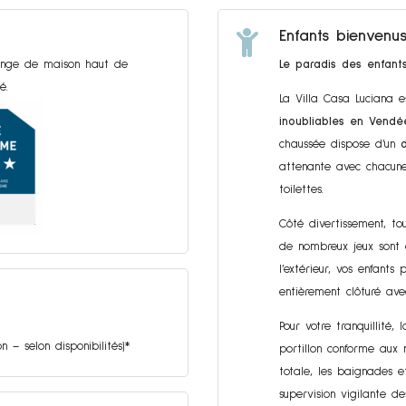

Enfants bienvenu
 Linge de maison haut de
Le paradis des enfants
é.
La Villa Casa Luciana 
inoubliables en Vendé
chaussée dispose d’un
attenante avec chacune 
toilettes.
Côté divertissement, to
de nombreux jeux sont 
l’extérieur, vos enfants
entièrement clôturé av
Pour votre tranquillité, 
n – selon disponibilités)*
portillon conforme aux 
totale, les baignades et
supervision vigilante de