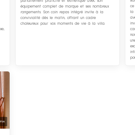
Ba
parfaitement praticité et esthétique avec son
ce
équipement complet de marque et ses nombreux
la
rangements. Son coin repas intégré invite à la
av
convivialité dès le matin, offrant un cadre
in
chaleureux pour vos moments de vie à la villa.
xe,
ca
no
un
ex
in
po
otos