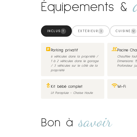
Équipements &
INCLUS
EXTÉRIEUR
CUISINE
7
3
12
Parking privatif
Piscine Cha
6 véhicules dans la propriété /
Chauffée tout
1 à 2 véhicules dans le garage
Dimensions: 1
/ 3 véhicules sur le côté de la
Profondeur ju
propriété
Kit bébé complet
Wi-Fi
Lit Parapluie - Chaise Haute
savoir
Bon à