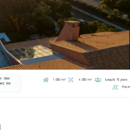
ar des



1 000 m²
4 000 m²
Jusqu'à 15 pers.
ez les

Pisc
a