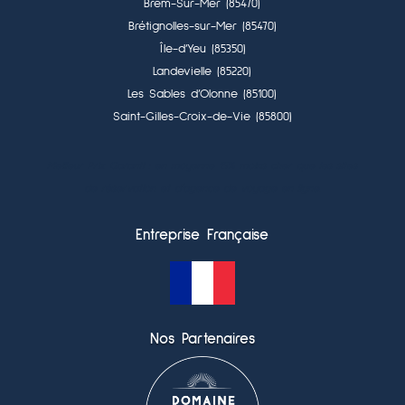
Brem-Sur-Mer (85470)
Brétignolles-sur-Mer (85470)
Île-d’Yeu (85350)
Landevielle (85220)
Les Sables d’Olonne (85100)
Saint-Gilles-Croix-de-Vie (85800)
Meilleur Prix Garanti : en moyenne 15% moins cher que les sites
de réservation et d’agence de voyage en ligne.
Entreprise Française
Nos Partenaires