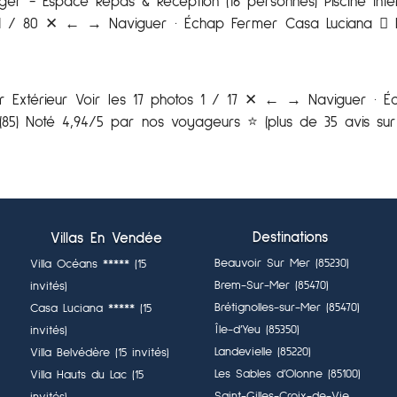
r - Espace Repas & Réception (16 personnes) Piscine intér
os 1 / 80 ✕ ← → Naviguer · Échap Fermer Casa Luciana  
eur Extérieur Voir les 17 photos 1 / 17 ✕ ← → Naviguer · 
 (85) Noté 4,94/5 par nos voyageurs ⭐️ (plus de 35 avis sur
Destinations
Villas En Vendée
Beauvoir Sur Mer (85230)
Villa Océans ***** (15
Brem-Sur-Mer (85470)
invités)
Brétignolles-sur-Mer (85470)
Casa Luciana ***** (15
Île-d’Yeu (85350)
invités)
Landevielle (85220)
Villa Belvédère (15 invités)
Les Sables d’Olonne (85100)
Villa Hauts du Lac (15
Saint-Gilles-Croix-de-Vie