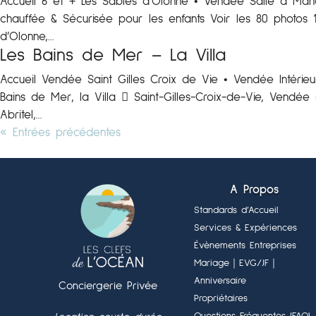
Accueil 6 et + Les Sables d’Olonne • Vendée Salle à Mange
chauffée & Sécurisée pour les enfants Voir les 80 phot
d’Olonne,...
Les Bains de Mer – La Villa
Accueil Vendée Saint Gilles Croix de Vie • Vendée Intéri
Bains de Mer, la Villa  Saint-Gilles-Croix-de-Vie, Vendée
Abritel,...
« Entrées précédentes
A Propos
Standards d’Accueil
Services & Expériences
Évènements Entreprises
Mariage
｜EVG/JF
｜
Anniversaire
Conciergerie Privée
Propriétaires