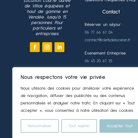
Questions Fréquentes (FAQ)
Location courte durée
de Villas équipées et
haut de gamme en
Contact
Vendée. Jusqu’à 15
personnes. Pour
Réserver un séjour :
particuliers et
06 77 66 67 04
entreprises.
contact@clefsdelocean.fr
Évenement Entreprise:
06 45 20 67 35
Séminaire｜Team building
Nous respectons votre vie privée.
｜Comité de Direction –
Codir｜Séjour Inventive ｜
Nous utilisons des cookies pour améliorer votre expérience
Journée d’étude｜Réunion
de navigation, diffuser des publicités ou des contenus
｜Sponsors Vendée Globe
personnalisés et analyser notre trafic. En cliquant sur « Tout
accepter », vous consentez à notre utilisation des cookies.
Formulaire de Contact
Personnaliser
Tout rejeter
Accepter tout
Co