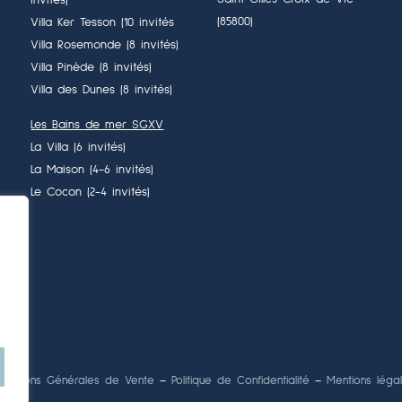
invités)
(85800)
Villa Ker Tesson (10 invités
Villa Rosemonde (8 invités)
Meilleur Prix Garanti : en
Villa Pinède (8 invités)
moyenne 15% moins cher que
Villa des Dunes (8 invités)
les sites de réservation et
Les Bains de mer SGXV
d’agence de voyage en ligne.
La Villa (6 invités)
La Maison (4-6 invités)
Le Cocon (2-4 invités)
nditions Générales de Vente
–
Politique de Confidentialité
–
Mentions léga