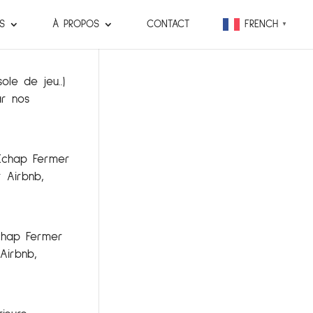
S
À PROPOS
CONTACT
FRENCH
▼
ole de jeu..)
ar nos
 Échap Fermer
r Airbnb,
Échap Fermer
Airbnb,