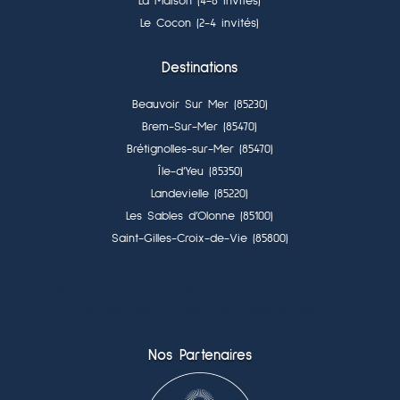
La Maison (4-6 invités)
Le Cocon (2-4 invités)
Destinations
Beauvoir Sur Mer (85230)
Brem-Sur-Mer (85470)
Brétignolles-sur-Mer (85470)
Île-d’Yeu (85350)
Landevielle (85220)
Les Sables d’Olonne (85100)
Saint-Gilles-Croix-de-Vie (85800)
Meilleur Prix Garanti : en moyenne 15% moins cher que les sites
de réservation et d’agence de voyage en ligne.
Nos Partenaires